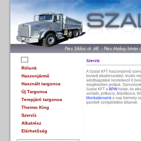
Szerviz.
Rólunk
A Szalai KFT haszonjármű szervi
Haszonjármű
bontott alkatrészekkel, kiváló 
adottságokkal rendelkező 6 beál
Használt targonca
megfelelően javítjuk. Szervízünk
Szalai KFT a
BPW
hidak, és alk
Új Targonca
vontató, pótkocsi, félpótkocsi, 
Munkatársaink
a nap bármely sz
Terepjáró targonca
gazdáik szolgálatába álljanak.
Thermo King
Szervíz
Alkatrész
Elérhetőség